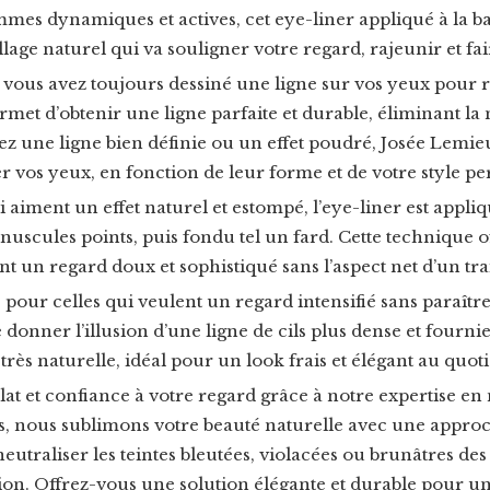
mmes dynamiques et actives, cet eye-liner appliqué à la bas
lage naturel qui va souligner votre regard, rajeunir et fai
i vous avez toujours dessiné une ligne sur vos yeux pour r
ermet d’obtenir une ligne parfaite et durable, éliminant la
z une ligne bien définie ou un effet poudré, Josée Lemie
 vos yeux, en fonction de leur forme et de votre style pe
i aiment un effet naturel et estompé, l’eye-liner est appl
uscules points, puis fondu tel un fard. Cette technique off
nt un regard doux et sophistiqué sans l’aspect net d’un trai
 pour celles qui veulent un regard intensifié sans paraître 
de donner l’illusion d’une ligne de cils plus dense et fourn
rès naturelle, idéal pour un look frais et élégant au quoti
at et confiance à votre regard grâce à notre expertise e
s, nous sublimons votre beauté naturelle avec une approc
utraliser les teintes bleutées, violacées ou brunâtres des
on. Offrez-vous une solution élégante et durable pour un 