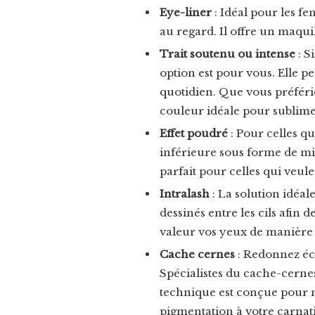
Eye-liner
: Idéal pour les fe
au regard. Il offre un maquil
Trait soutenu ou intense
: S
option est pour vous. Elle p
quotidien. Que vous préférie
couleur idéale pour sublimer
Effet poudré
: Pour celles qu
inférieure sous forme de min
parfait pour celles qui veule
Intralash
: La solution idéale
dessinés entre les cils afin 
valeur vos yeux de manière t
Cache cernes
: Redonnez écl
Spécialistes du cache-cerne
technique est conçue pour ne
pigmentation à votre carnati