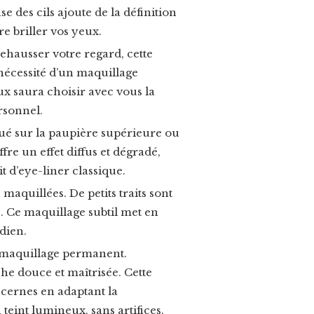
e des cils ajoute de la définition
re briller vos yeux.
ehausser votre regard, cette
 nécessité d’un maquillage
ux saura choisir avec vous la
rsonnel.
iqué sur la paupière supérieure ou
re un effet diffus et dégradé,
t d’eye-liner classique.
maquillées. De petits traits sont
ie. Ce maquillage subtil met en
dien.
n maquillage permanent.
he douce et maîtrisée. Cette
 cernes en adaptant la
teint lumineux, sans artifices.