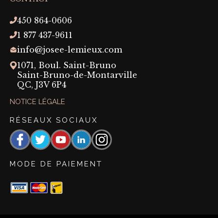
450 864-0606
1 877 437-9611
info@josee-lemieux.com
1071, Boul. Saint-Bruno
Saint-Bruno-de-Montarville
QC,
J3V 6P4
NOTICE LÉGALE
RÉSEAUX SOCIAUX
Facebook
https://www.threads.com/@josee_lemieux_maquil
YouTube
https://linkedin.com/company/josée-
Instagram
lemieux-
maquillage-
MODE DE PAIEMENT
permanent?
originalSubdomain=ca